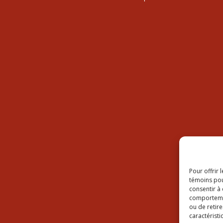
Pour offrir 
témoins pou
consentir à
comportement
ou de retire
caractéristi