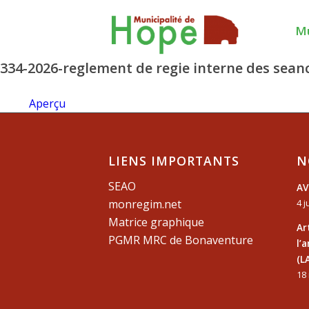
Mu
334-2026-reglement de regie interne des seanc
Aperçu
LIENS IMPORTANTS
N
SEAO
AV
monregim.net
4 j
Matrice graphique
Ar
PGMR MRC de Bonaventure
l’
(L
18 