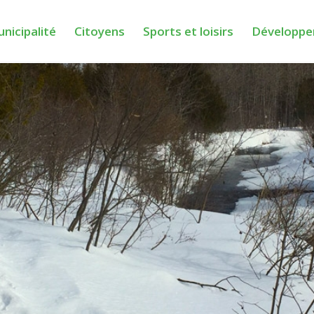
nicipalité
Citoyens
Sports et loisirs
Développe