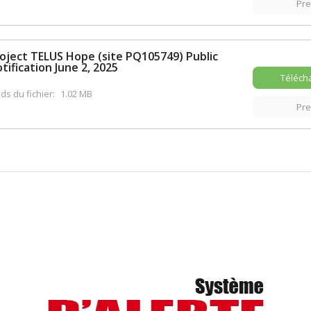
Pr
oject TELUS Hope (site PQ105749) Public
tification June 2, 2025
Téléch
ds du fichier:
1.02 MB
Pr