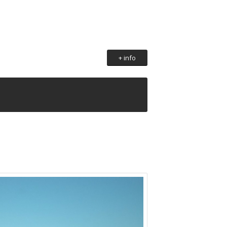
+ info