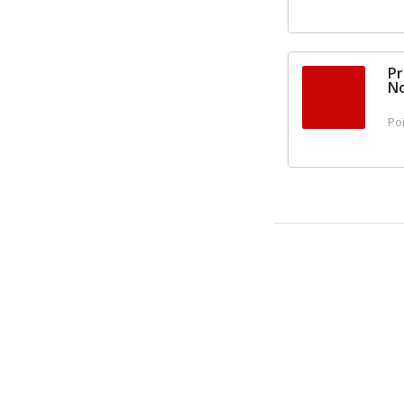
Pr
No
Poi