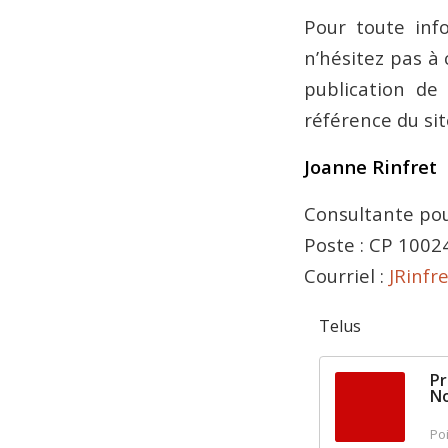
Pour toute inf
n’hésitez pas à
publication de 
référence du si
Joanne Rinfret
Consultante po
Poste : CP 1002
Courriel :
JRinfr
Telus
Pr
No
Poi