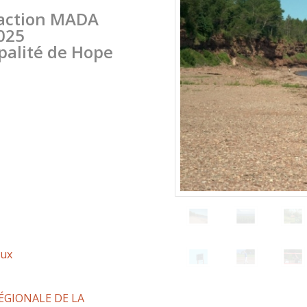
'action MADA
025
palité de Hope
aux
 RÉGIONALE DE LA