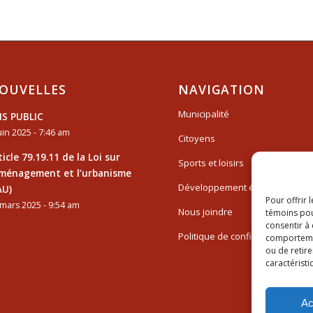
OUVELLES
NAVIGATION
Municipalité
IS PUBLIC
uin 2025 - 7:46 am
Citoyens
ticle 79.19.11 de la Loi sur
Sports et loisirs
aménagement et l’urbanisme
Développement économique
AU)
Pour offrir 
mars 2025 - 9:54 am
Nous joindre
témoins pou
consentir à
Politique de confidentialité
comportement
ou de retire
caractéristi
Ac