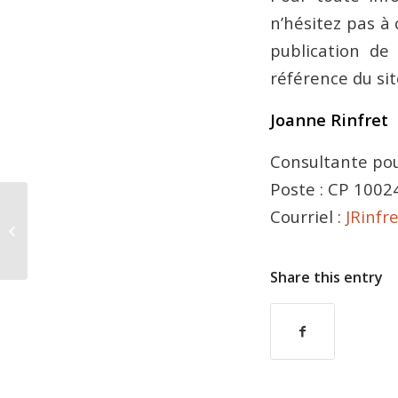
n’hésitez pas à
publication de 
référence du si
Joanne Rinfret
Consultante po
Poste : CP 1002
Courriel :
JRinfr
Article 79.19.11 de la Loi sur
l’aménagement et l’urbanisme (LAU)
Share this entry