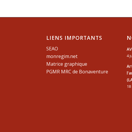
LIENS IMPORTANTS
N
SEAO
AV
monregim.net
4 j
Matrice graphique
Ar
PGMR MRC de Bonaventure
l’
(L
18 