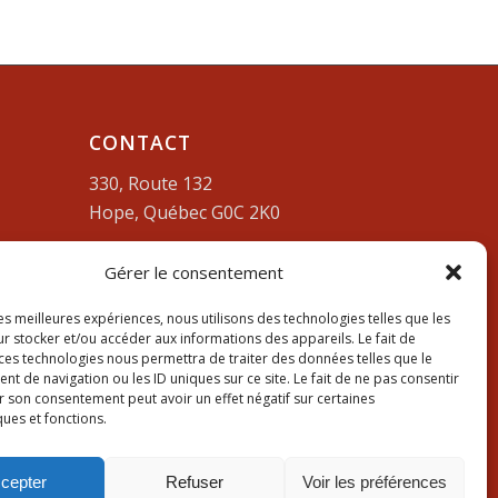
CONTACT
330, Route 132
Hope, Québec G0C 2K0
Lundi-vendredi:
9am à 4pm
Gérer le consentement
418-752-3212
les meilleures expériences, nous utilisons des technologies telles que les
r stocker et/ou accéder aux informations des appareils. Le fait de
 ces technologies nous permettra de traiter des données telles que le
 de navigation ou les ID uniques sur ce site. Le fait de ne pas consentir
r son consentement peut avoir un effet négatif sur certaines
ques et fonctions.
cepter
Refuser
Voir les préférences