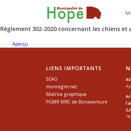
Mu
Règlement 302-2020 concernant les chiens et
Aperçu
LIENS IMPORTANTS
N
SEAO
AV
monregim.net
4 j
Matrice graphique
Ar
PGMR MRC de Bonaventure
l’
(L
18 