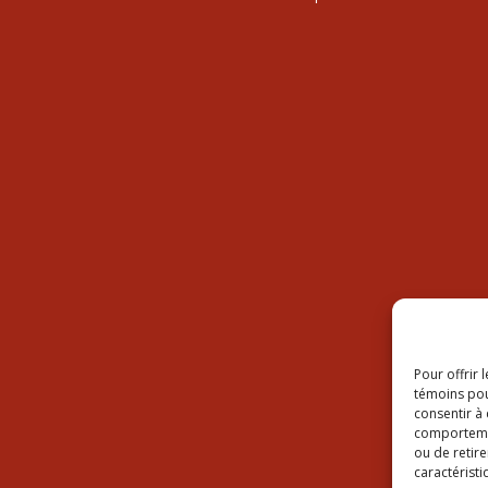
Pour offrir 
témoins pou
consentir à
comportement
ou de retire
caractéristi