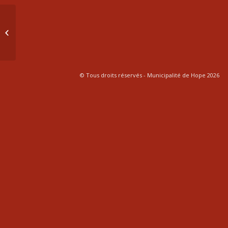
234-05 Règlement sur les systèmes
d’alarme
© Tous droits réservés - Municipalité de Hope 2026