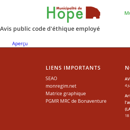
Mu
Avis public code d'éthique employé
Aperçu
LIENS IMPORTANTS
N
SEAO
AV
monregim.net
4 j
Matrice graphique
Ar
PGMR MRC de Bonaventure
l’
(L
18 