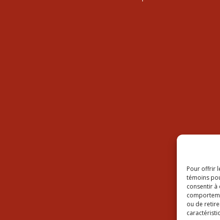
Pour offrir 
témoins pou
consentir à
comportement
ou de retire
caractéristi