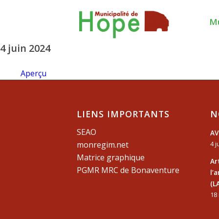
Mu
4 juin 2024
Aperçu
LIENS IMPORTANTS
N
SEAO
AV
monregim.net
4 j
Matrice graphique
Ar
PGMR MRC de Bonaventure
l’
(L
18 