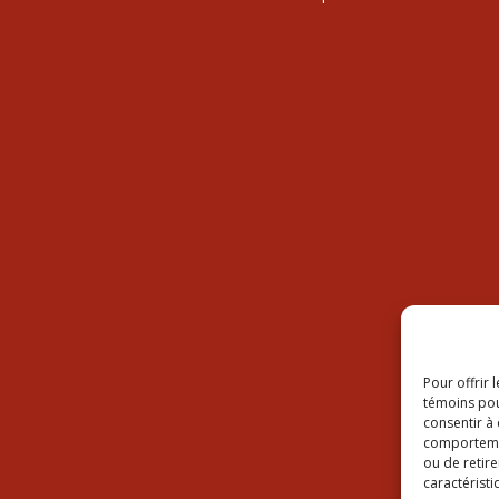
Pour offrir 
témoins pou
consentir à
comportement
ou de retire
caractéristi