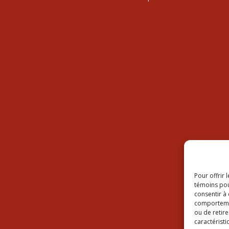
Pour offrir 
témoins pou
consentir à
comportement
ou de retire
caractéristi