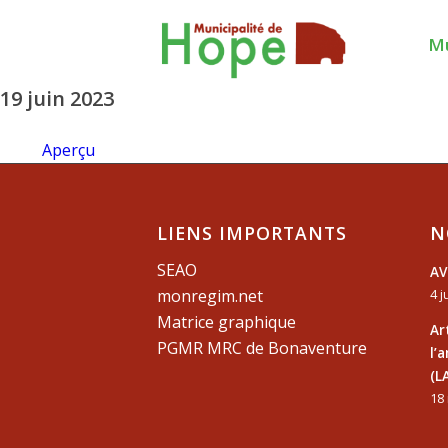
Mu
19 juin 2023
Aperçu
LIENS IMPORTANTS
N
SEAO
AV
monregim.net
4 j
Matrice graphique
Ar
PGMR MRC de Bonaventure
l’
(L
18 